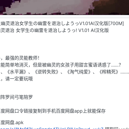
学生幽灵退治女学生の幽霊を退治しようっV1.01AI汉化版[700M]
退治 女学生の幽霊を退治しようっ! V1.01 AI汉化版
手，最强的灵能教师！
该能简单地消灭，但是被幽灵的女孩子用甜言蜜语诱惑了……？
、《水平漏》、《逆转失败》、《淘气纯爱》、《榨精死》……
人，请一定要玩哦
相阵罗间弓笔陪罗
度网盘口令链接复制到手机百度网盘app上就能保存
网盘.apk