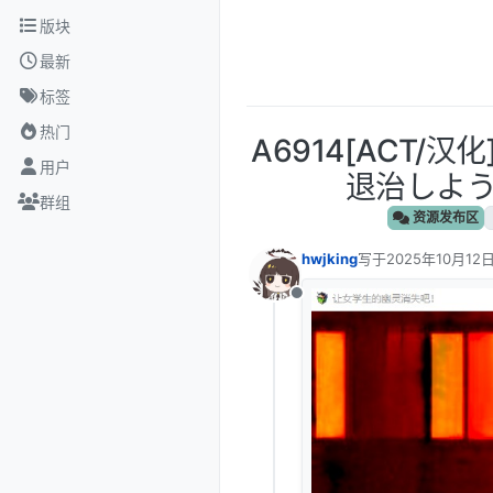
跳转至内容
版块
最新
标签
热门
A6914[ACT
用户
退治しようっ
群组
资源发布区
hwjking
写于
2025年10月12日
最后由 编辑
离线