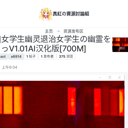
真紅の資源討論組
主页
资源发布区
/汉化]女学生幽灵退治女学生の幽霊を
V1.01AI汉化版[700M]
act
a6914
1
帖子
1
发布者
375
浏览
 上午6:04