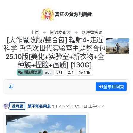
跳转至内容
真紅の資源討論組
主页
资源发布区
网赚盘资源
[大作魔改版/整合包] 辐射4-走近
科学 色色次世代实验室主题整合包
25.10版[美化+实验室+新衣物+全
种族+捏脸+画质] [130G]
网赚盘资源
act
1
1
1.1k
登录后回复
近月厨
某不知名网友
写于
2025年10月11日 上午6:04
最后由 编辑
离线