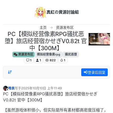
跳转至内容
真紅の資源討論組
主页
资源发布区
PC【模拟经营像素RPG骚扰恶
堕】旅店经营宿かせぎV0.82t 官
中【300M】
资源发布区
模拟经营像素rpg
骚扰恶堕
1
1
822
1
登录后回复
唯哀
写于
2025年10月10日 上午11:49
最后由 编辑
离线
PC【模拟经营像素RPG骚扰恶堕】旅店经营宿かせぎ
V0.82t 官中【300M】
【虽然游戏体积很小，但实际是所有素材都高密度压缩了，