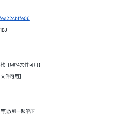
/fee22cbffe06
BJ
韩【MP4文件可用】
有文件可用】
002等]放到一起解压