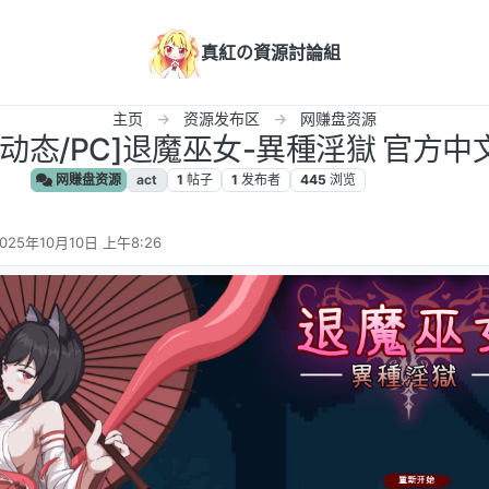
真紅の資源討論組
主页
资源发布区
网赚盘资源
全动态/PC]退魔巫女-異種淫獄 官方中文
网赚盘资源
act
1
帖子
1
发布者
445
浏览
025年10月10日 上午8:26
 编辑