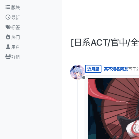
跳转至内容
版块
最新
标签
热门
[日系ACT/官中/
用户
群组
近月厨
某不知名网友
写于
2
最后由
离线