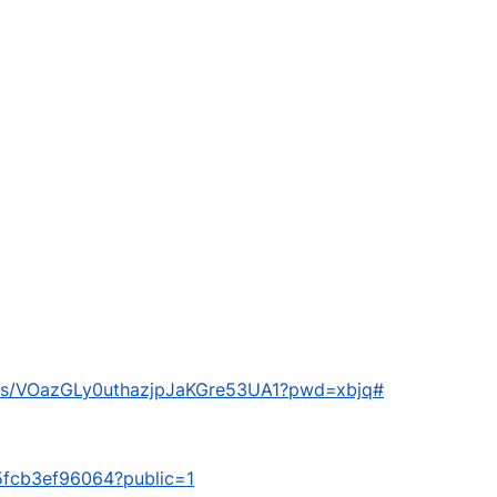
om/s/VOazGLy0uthazjpJaKGre53UA1?pwd=xbjq#
/65fcb3ef96064?public=1