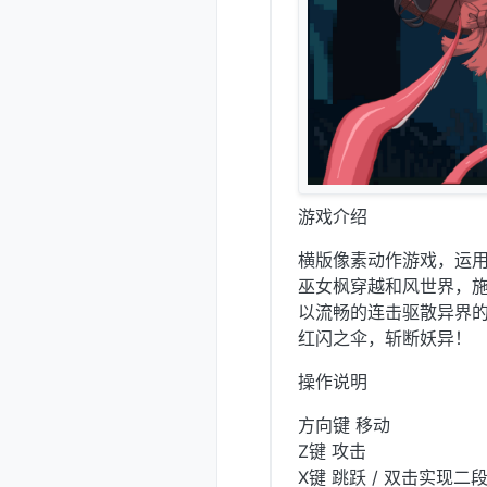
游戏介绍
横版像素动作游戏，运
巫女枫穿越和风世界，
以流畅的连击驱散异界
红闪之伞，斩断妖异！
操作说明
方向键 移动
Z键 攻击
X键 跳跃 / 双击实现二