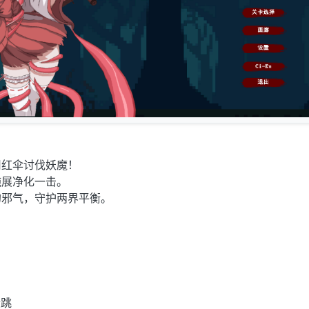
用红伞讨伐妖魔！
施展净化一击。
的邪气，守护两界平衡。
段跳