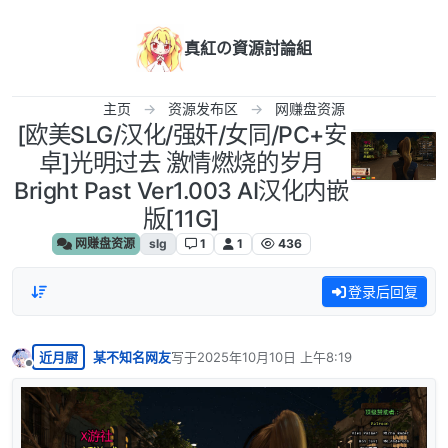
跳转至内容
真紅の資源討論組
主页
资源发布区
网赚盘资源
[欧美SLG/汉化/强奸/女同/PC+安
卓]光明过去 激情燃烧的岁月
Bright Past Ver1.003 AI汉化内嵌
版[11G]
网赚盘资源
slg
1
1
436
登录后回复
近月厨
某不知名网友
写于
2025年10月10日 上午8:19
最后由 编辑
离线