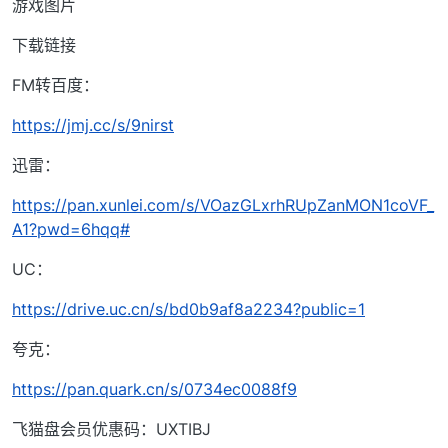
游戏图片
下载链接
FM转百度：
https://jmj.cc/s/9nirst
迅雷：
https://pan.xunlei.com/s/VOazGLxrhRUpZanMON1coVF_
A1?pwd=6hqq#
UC：
https://drive.uc.cn/s/bd0b9af8a2234?public=1
夸克：
https://pan.quark.cn/s/0734ec0088f9
飞猫盘会员优惠码：UXTIBJ