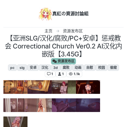
跳转至内容
真紅の資源討論組
主页
资源发布区
【亚洲SLG/汉化/腐败/PC+安卓】惩戒教
会 Correctional Church Ver0.2 AI汉化内
嵌版【3.45G】
资源发布区
pc
slg
安卓
汉化
3d
腐败
动画
自慰
校园
偷窥
1
1
1.1k