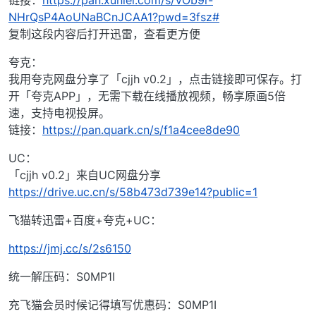
链接：
https://pan.xunlei.com/s/VOb9r-
NHrQsP4AoUNaBCnJCAA1?pwd=3fsz#
复制这段内容后打开迅雷，查看更方便
夸克：
我用夸克网盘分享了「cjjh v0.2」，点击链接即可保存。打
开「夸克APP」，无需下载在线播放视频，畅享原画5倍
速，支持电视投屏。
链接：
https://pan.quark.cn/s/f1a4cee8de90
UC：
「cjjh v0.2」来自UC网盘分享
https://drive.uc.cn/s/58b473d739e14?public=1
飞猫转迅雷+百度+夸克+UC：
https://jmj.cc/s/2s6150
统一解压码：S0MP1I
充飞猫会员时候记得填写优惠码：S0MP1I