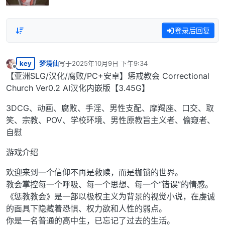
登录后回复
key
梦境仙
写于
2025年10月9日 下午9:34
最后由 编辑
离线
【亚洲SLG/汉化/腐败/PC+安卓】惩戒教会 Correctional
Church Ver0.2 AI汉化内嵌版【3.45G】
3DCG、动画、腐败、手淫、男性支配、摩羯座、口交、取
笑、宗教、POV、学校环境、男性原教旨主义者、偷窥者、
自慰
游戏介绍
欢迎来到一个信仰不再是救赎，而是枷锁的世界。
教会掌控每一个呼吸、每一个思想、每一个“错误”的情感。
《惩教教会》是一部以极权主义为背景的视觉小说，在虔诚
的面具下隐藏着恐惧、权力欲和人性的弱点。
你是一名普通的高中生，已忘记了过去的生活。