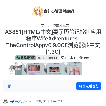
跳转至内容
真紅の資源討論組
主页
资源发布区
A6881[HTML/中文]妻子历险记控制应用
程序WifeAdventures-
TheControlAppv0.9.0CE浏览器转中文
[1.2G]
资源发布区
html
a6881
1
1
555
登录后回复
hwjking
写于
2025年10月10日 上午6:11
最后由 编辑
离线