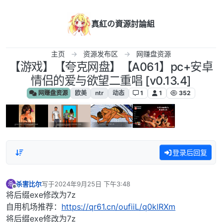
跳转至内容
真紅の資源討論組
主页
资源发布区
网赚盘资源
【游戏】‎【夸克网盘】【A061】pc+安卓
情侣的爱与欲望二重唱 [v0.13.4]
网赚盘资源
欧美
ntr
动态
1
1
352
登录后回复
杀害比尔
写于
2024年9月25日 下午3:48
杀
最后由 编辑
离线
将后缀exe修改为7z
自用机场推荐：
https://qr61.cn/oufiiL/q0klRXm
将后缀exe修改为7z