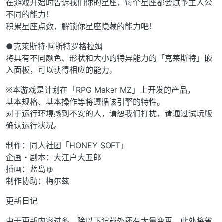
在游戏开始时告诉我们你的星座，每个星座都会赋予主人公
不同的能力！
积累星座点数，解锁你星座隐藏的能力吧！
●克莱斯特·阿斯特罗格拉姆
将具有不同颜色、形状和大小的特异能力的「克莱斯特」嵌
入面板，可以获得相应的能力。
※本游戏是计划在「RPG Maker MZ」上开发的产品，
基本规格、基本操作等将遵循该引擎的特性。
对于运行环境感到不安的人，请恕我们打扰，请通过试玩版
确认运行状况。
制作：同人社团「HONEY SOFT」
企画・剧本：大江户大五郎
插画：蓝岛ゅ
制作协助：梅尔兹
更新日记
由于更新内容过多，除以下记载外还有大量变更，此处将省