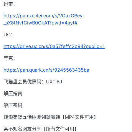
迅雷：
https://pan.xunlei.com/s/VOazGBcy-
_sX8tNvfCiwB0GkA1?pwd=4ayt#
UC：
https://drive.uc.cn/s/0a57feffc2b94?public=1
夸克：
https://pan.quark.cn/s/9245563435ba
飞猫盘会员优惠码：UXTIBJ
解压指南
解压密码
鏌愪笉鐭ュ悕缃戝弸鍒嗕韩【MP4文件可用】
某不知名网友分享【所有文件可用】