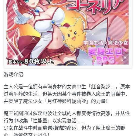
游戏介绍
主人公是一位拥有丰满身材的女高中生「红音梨步」，原本
过着平静的生活，但某天因某个事件被卷入魔王的阴谋中，
并觉醒了魔法少女「月红神姬科妮莉亚」的力量！
魔王试图通过催淫电波让全城的人都变得情欲高涨，并从性
行为中收集「性能量」以实现复活……
少女在战斗中时而遭遇残酷的命运，但为了阻止魔王的野
心，她依然奋力战斗！