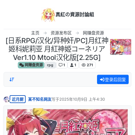
跳转至内容
真紅の資源討論組
主页
资源发布区
网赚盘资源
[日系RPG/汉化/异种奸/PC]月红神
姬科妮莉亚 月紅神姫コーネリア
Ver1.10 Mtool汉化版[2.25G]
网赚盘资源
rpg
1
1
271
登录后回复
近月厨
某不知名网友
写于
2025年10月9日 上午4:30
最后由 编辑
离线