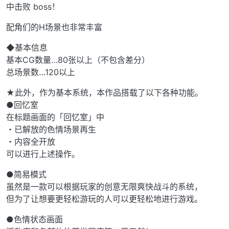
中击败 boss！
配角们的H场景也非常丰富
◆基本信息
基本CG数量…80张以上（不包含差分）
总场景数…120以上
★此外，作为基本系统，本作品搭载了以下各种功能。
●回忆室
在标题画面的「回忆室」中
・已解放的色情场景再生
・内容全开放
可以进行上述操作。
●简易模式
虽然是一款可以根据玩家的创意无限爽快战斗的系统，
但为了让想要更轻松游玩的人可以更轻松地进行游戏。
●色情状态画面