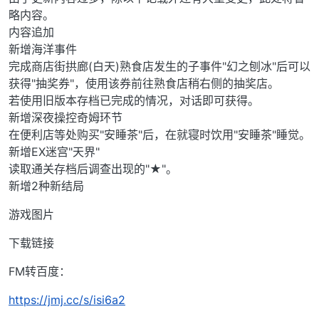
略内容。
内容追加
新增海洋事件
完成商店街拱廊(白天)熟食店发生的子事件"幻之刨冰"后可以
获得"抽奖券"，使用该券前往熟食店稍右侧的抽奖店。
若使用旧版本存档已完成的情况，对话即可获得。
新增深夜操控奇姆环节
在便利店等处购买"安睡茶"后，在就寝时饮用"安睡茶"睡觉。
新增EX迷宫"天界"
读取通关存档后调查出现的"★"。
新增2种新结局
游戏图片
下载链接
FM转百度：
https://jmj.cc/s/isi6a2