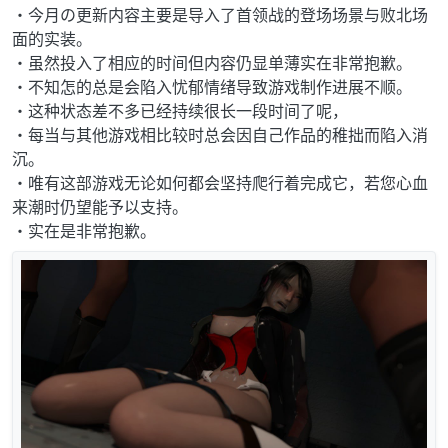
・今月の更新内容主要是导入了首领战的登场场景与败北场
面的实装。
・虽然投入了相应的时间但内容仍显单薄实在非常抱歉。
・不知怎的总是会陷入忧郁情绪导致游戏制作进展不顺。
・这种状态差不多已经持续很长一段时间了呢，
・每当与其他游戏相比较时总会因自己作品的稚拙而陷入消
沉。
・唯有这部游戏无论如何都会坚持爬行着完成它，若您心血
来潮时仍望能予以支持。
・实在是非常抱歉。