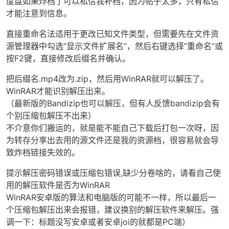
度盘如果炸档了可以私信我补档，因为帖子太多，只有私信
才能注意到信息。
直接重命名法适用于更改已知文件类型，但需要先在文件资
源管理器中勾选“显示文件扩展名”，然后右键选择“重命名”或
按F2键，直接修改后缀名并确认。
把后缀名.mp4改为.zip，然后用WinRAR就可以解压了。
WinRAR才能识别解压出来。
（最新版的Bandizip也可以解压，但有人反馈bandizip会有
个别压缩包解压不出来）
不介意你们搬运的，就是能不能自己下载后打包一次呀，因
为转存分享出去用的源文件还是我的资源档，很容易就会导
致炸档链接失效的。
提示解压密码错误或压缩包错误,缺少分卷啥的，请看自己使
用的解压软件是否为WinRAR
WinRAR安卓版的算法和电脑版的可能不一样，所以最后一
个压缩包解压出来会报错，建议换别的解压软件来解压。强
调一下：标题没写安卓或者安卓joi的就都是PC端）