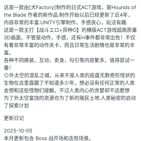
这是一款由[犬Factory]制作的日式ACT游戏，是Hounds of
the Blade 作者的新作品.制作开始以后已经更新了近4年，
内容非常的丰富.UNITY引擎制作，手感良心，玩法有趣.
这是一款主打【战斗エロ+异种O】的横版ACT游戏超高质量
3D画面，不管是动作，手感，还有H事件都非常出色！不仅
有着非常丰富的动作关卡，而且日常生活剧情也是非常的丰
富。
各种不同换装，互动，卖身，勾引等内容繁多，值得尝试一
番！
◇外太空的混乱之城，从来不是人类的底盘无数奇形怪状的
生物在这里盘踞了不知道多少年，想必没有任何正常的人类
会想和这些怪物们接触，不过人类内心的贪婪却不这麼想
为了外太空富饶的资源也为了新的殖民土地.人类秘密的启动
了探索计划
更新日记
2025-10-05
本月更新包含 Boss 战开场和击败场景。