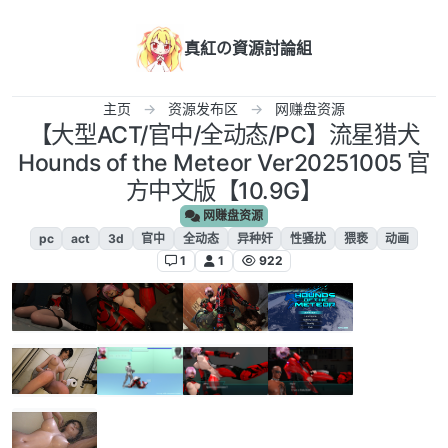
跳转至内容
真紅の資源討論組
主页
资源发布区
网赚盘资源
【大型ACT/官中/全动态/PC】流星猎犬
Hounds of the Meteor Ver20251005 官
方中文版【10.9G】
网赚盘资源
pc
act
3d
官中
全动态
异种奸
性骚扰
猥亵
动画
1
1
922