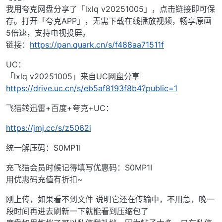
我用夸克网盘分享了「lxlq v20251005」，点击链接即可保
存。打开「夸克APP」，无需下载在线播放视频，畅享原画
5倍速，支持电视投屏。
链接：
https://pan.quark.cn/s/f488aa71511f
UC：
「lxlq v20251005」来自UC网盘分享
https://drive.uc.cn/s/eb5af8193f8b4?public=1
飞猫转迅雷+百度+夸克+UC：
https://jmj.cc/s/z5062i
统一解压码：S0MP1I
充飞猫会员时候记得填写优惠码：S0MP1I
用优惠码充值有折扣~
刚上传，如果看不到文件 说明它还在传输中，不用急，晚一
段时间再进去刷新一下就能看到压缩包了