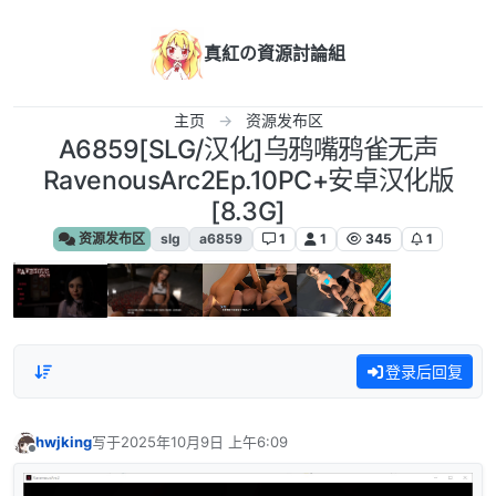
跳转至内容
真紅の資源討論組
主页
资源发布区
A6859[SLG/汉化]乌鸦嘴鸦雀无声
RavenousArc2Ep.10PC+安卓汉化版
[8.3G]
资源发布区
slg
a6859
1
1
345
1
登录后回复
hwjking
写于
2025年10月9日 上午6:09
最后由 编辑
离线