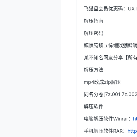
飞猫盘会员优惠码：UXTI
解压指南
解压密码
鏌愪笉鐭ュ悕缃戝弸鍒嗕
某不知名网友分享【所
解压方法
mp4改成zip解压
同名分卷[7z.001 7z.
解压软件
电脑解压软件Winrar：
h
手机解压软件RAR：
htt