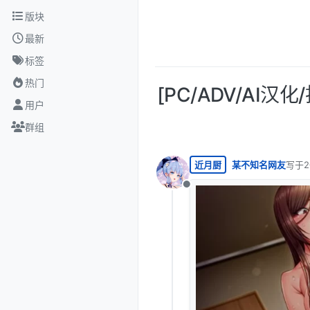
跳转至内容
版块
最新
标签
热门
[PC/ADV/AI
用户
群组
近月厨
某不知名网友
写于
2
最后由
离线