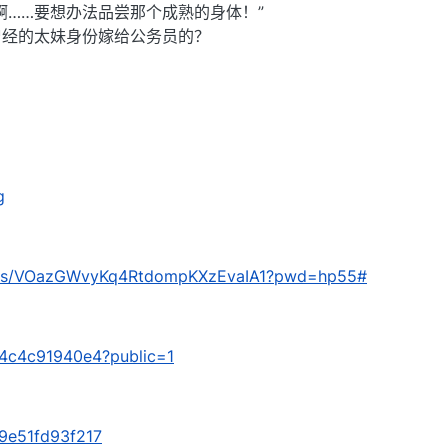
啊……要想办法品尝那个成熟的身体！”
曾经的太妹身份嫁给公务员的？
g
com/s/VOazGWvyKq4RtdompKXzEvaIA1?pwd=hp55#
0f4c4c91940e4?public=1
/9e51fd93f217