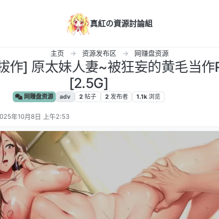
真紅の資源討論組
主页
资源发布区
网赚盘资源
汉化/拔作] 原太妹人妻~被狂妄的黄毛当作R
[2.5G]
网赚盘资源
adv
2
帖子
2
发布者
1.1k
浏览
025年10月8日 上午2:53
 编辑