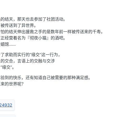
」
热的结天，那天也去参加了社团活动。
，被传送到了异世界。
害怕的结天伸出援救之手的是数年前一样被传送来的千寿。
在正经营着名为『彻夜小猫』的酒吧。
娼馆……
了求助而实行的“缘交”这一行为，
上的交合，言语上的交融与交涉
“缘交”。
体验到的快乐，还有知道自己被需要的那种满足感。
原来的世界呢？