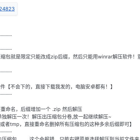
..........
··········
包就是限定只能改成zip后缀，然后只能用winrar解压软件！
··········
解压软件【不会下的，直接下载我发的，电脑安卓都有！】
··········
命名，后缀增加一个 .zip 然后解压
单独解压一次！解压出压缩包分卷,放一起继续解压~
ak或者tmp，直接重命名删掉所有压缩包的这种多余后缀即可】
··········
缩包..........这个会报错，只能右键菜单选择解压到当前文件