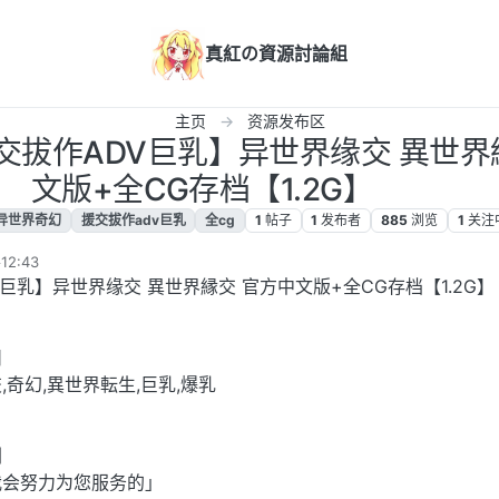
真紅の資源討論組
主页
资源发布区
交拔作ADV巨乳】异世界缘交 異世界
文版+全CG存档【1.2G】
异世界奇幻
援交拔作adv巨乳
全cg
1
帖子
1
发布者
885
浏览
1
关注
12:43
V巨乳】异世界缘交 異世界縁交 官方中文版+全CG存档【1.2G】
日
交,奇幻,異世界転生,巨乳,爆乳
剧
我会努力为您服务的」