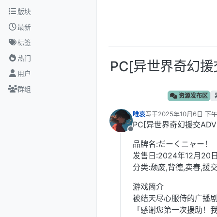
跳转至内容
版块
最新
标签
热门
PC[异世界奇幻援
用户
群组
资源发布区
唯哀
写于
2025年10月6日 下午
最后由 编辑
PC[异世界奇幻援交AD
离线
品牌名:だーくニャー！
发售日:2024年12月20
分类:颓废,背德,卖春,援
游戏简介
被结天尽心服侍的广播
「感谢您第一次援助！