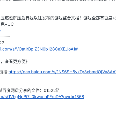
·········
：压缩包解压后有我以往发布的游戏整合文档！游戏全都有百度+
克+UC
o
··········
22
lei.com/s/VOatIrBpIZ3N0b128CaXE_IoA1#
雷，查看更方便》
链接:
https://pan.baidu.com/s/1NS6SH6vkTy3xbmdOjVa8AA
通过百度网盘分享的文件：01522链
com/s/1VhgNpBi7li0kwachPFrcDA?pwd=1868