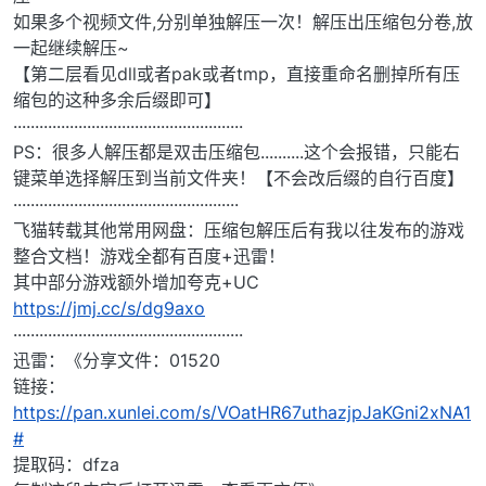
如果多个视频文件,分别单独解压一次！解压出压缩包分卷,放
一起继续解压~
【第二层看见dll或者pak或者tmp，直接重命名删掉所有压
缩包的这种多余后缀即可】
·····················································
PS：很多人解压都是双击压缩包..........这个会报错，只能右
键菜单选择解压到当前文件夹！【不会改后缀的自行百度】
····················································
飞猫转载其他常用网盘：压缩包解压后有我以往发布的游戏
整合文档！游戏全都有百度+迅雷！
其中部分游戏额外增加夸克+UC
https://jmj.cc/s/dg9axo
·····················································
迅雷：《分享文件：01520
链接：
https://pan.xunlei.com/s/VOatHR67uthazjpJaKGni2xNA1
#
提取码：dfza