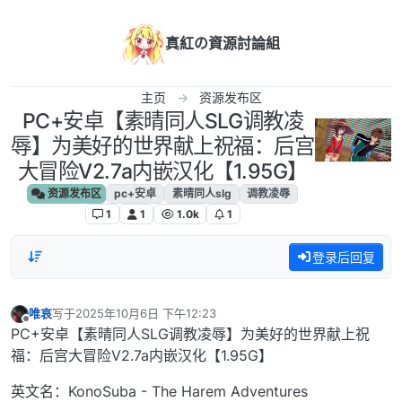
跳转至内容
真紅の資源討論組
主页
资源发布区
PC+安卓【素晴同人SLG调教凌
辱】为美好的世界献上祝福：后宫
大冒险V2.7a内嵌汉化【1.95G】
资源发布区
pc+安卓
素晴同人slg
调教凌辱
1
1
1.0k
1
登录后回复
唯哀
写于
2025年10月6日 下午12:23
最后由 编辑
离线
PC+安卓【素晴同人SLG调教凌辱】为美好的世界献上祝
福：后宫大冒险V2.7a内嵌汉化【1.95G】
英文名：KonoSuba - The Harem Adventures