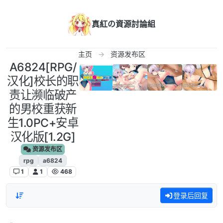
跳转至内容
真紅の資源討論組
主页
资源发布区
A6824[RPG/
汉化]校长的职
责让濒临破产
的男校重获新
生1.0PC+安卓
汉化版[1.2G]
资源发布区
rpg
a6824
1
1
468
登录后回复