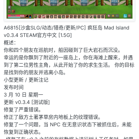
A6815[沙盒SLG/动态/猎奇/更新/PC] 疯狂岛 Mad Island
v0.3.4 STEAM官方中文 [1.5G]
概述：
你和四个朋友在巡航时，船因碰到了巨大岩石而沉没。
幸运的是你飘到了附近的一座岛上，你在海滩上醒来，并遇
到了第二位男性主角，从此开始了你的求生生活。 你的目标
是找到你的朋友并逃离小岛。
小型更新 / 更新注记
发布时间
3 月 10 日 星期一
更新 v0.3.4 [测试版]
修复了严重错误。
修正了敌方土著茅草房内地板上的纹理错误。
修复了一个问题，当 NPC 在无意识状态下被抓住后，未能
恢复到正确状态。