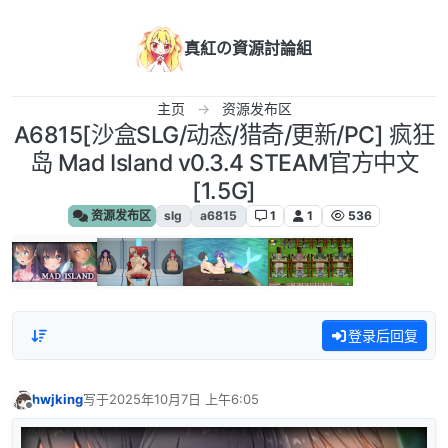
跳转至内容
真紅の資源討論組
主页
资源发布区
A6815[沙盒SLG/动态/猎奇/更新/PC] 疯狂
岛 Mad Island v0.3.4 STEAM官方中文
[1.5G]
资源发布区
slg
a6815
1
1
536
登录后回复
hwjking
写于
2025年10月7日 上午6:05
最后由 编辑
离线