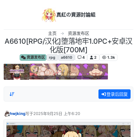
跳转至内容
真紅の資源討論組
主页
资源发布区
A6610[RPG/汉化]堕落地牢1.0PC+安卓汉
化版[700M]
资源发布区
rpg
a6610
4
2
1.3k
登录后回复
hwjking
写于
2025年9月25日 上午6:20
最后由 编辑
离线