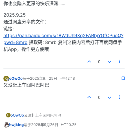
你也会陷入更深的快乐深渊......
2025.9.25
通过网盘分享的文件：
链接:
https://pan.baidu.com/s/18WdUh9Xq2FARbjYGfCPuoQ?
pwd=8mrb
提取码: 8mrb 复制这段内容后打开百度网盘手
机App，操作更方便哦
0
oOwOo
写于
2025年9月25日 下午12:18
O
最后由 编辑
离线
又没赶上车囧阿巴阿巴
0
oOwOo
又没赶上车囧阿巴阿巴
O
hwjking
写于
2025年9月26日 上午10:25
最后由 编辑