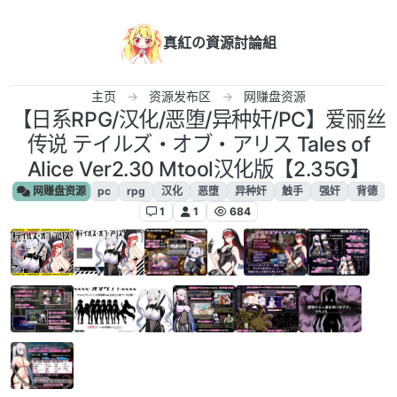
跳转至内容
真紅の資源討論組
主页
资源发布区
网赚盘资源
【日系RPG/汉化/恶堕/异种奸/PC】爱丽丝
传说 テイルズ・オブ・アリス Tales of
Alice Ver2.30 Mtool汉化版【2.35G】
网赚盘资源
pc
rpg
汉化
恶堕
异种奸
触手
强奸
背德
1
1
684