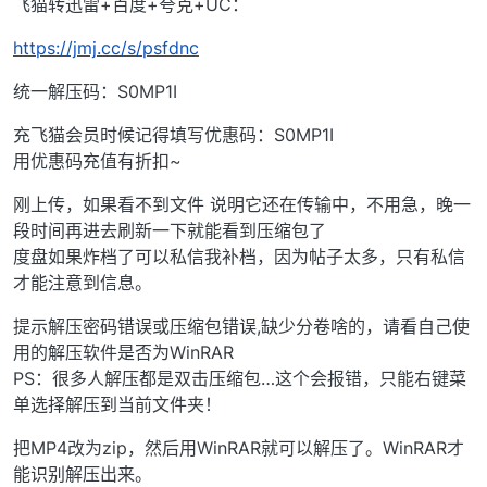
飞猫转迅雷+百度+夸克+UC：
https://jmj.cc/s/psfdnc
统一解压码：S0MP1I
充飞猫会员时候记得填写优惠码：S0MP1I
用优惠码充值有折扣~
刚上传，如果看不到文件 说明它还在传输中，不用急，晚一
段时间再进去刷新一下就能看到压缩包了
度盘如果炸档了可以私信我补档，因为帖子太多，只有私信
才能注意到信息。
提示解压密码错误或压缩包错误,缺少分卷啥的，请看自己使
用的解压软件是否为WinRAR
PS：很多人解压都是双击压缩包…这个会报错，只能右键菜
单选择解压到当前文件夹！
把MP4改为zip，然后用WinRAR就可以解压了。WinRAR才
能识别解压出来。