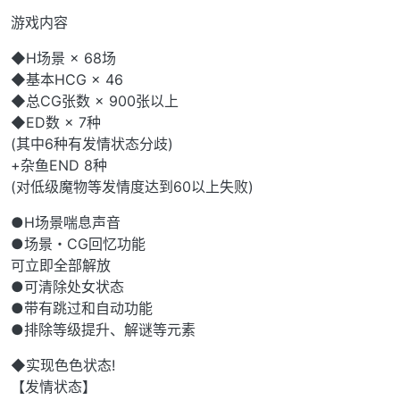
游戏内容
◆H场景 × 68场
◆基本HCG × 46
◆总CG张数 × 900张以上
◆ED数 × 7种
(其中6种有发情状态分歧)
+杂鱼END 8种
(对低级魔物等发情度达到60以上失败)
●H场景喘息声音
●场景・CG回忆功能
可立即全部解放
●可清除处女状态
●带有跳过和自动功能
●排除等级提升、解谜等元素
◆实现色色状态!
【发情状态】