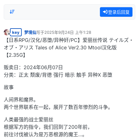
登录后回复
key
梦境仙
写于
2025年9月24日 上午1:28
最后由 编辑
离线
【日系RPG/汉化/恶堕/异种奸/PC】爱丽丝传说 テイルズ・
オブ・アリス Tales of Alice Ver2.30 Mtool汉化版
【2.35G】
贩卖日：2024年06月07日
分类：正太 颓废/背德 强行 暗示 触手 异种X 恶堕
故事
人间界和魔界。
两个世界联系在一起，展开了数百年惨烈的斗争。
人类最强的战士爱丽丝
根据军方的指令，我们回到了200年前，
前往讨伐被认为是万恶根源的魔王…。