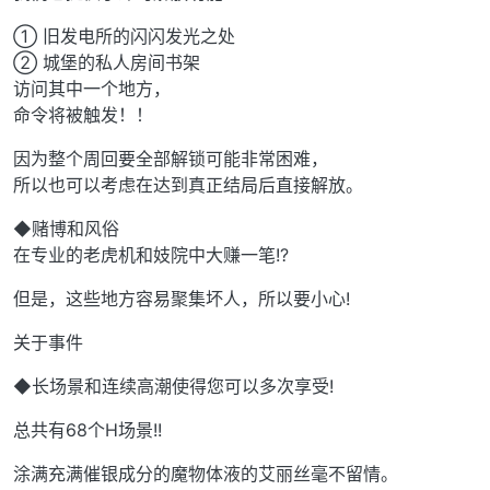
① 旧发电所的闪闪发光之处
② 城堡的私人房间书架
访问其中一个地方，
命令将被触发！！
因为整个周回要全部解锁可能非常困难，
所以也可以考虑在达到真正结局后直接解放。
◆赌博和风俗
在专业的老虎机和妓院中大赚一笔!?
但是，这些地方容易聚集坏人，所以要小心!
关于事件
◆长场景和连续高潮使得您可以多次享受!
总共有68个H场景!!
涂满充满催银成分的魔物体液的艾丽丝毫不留情。