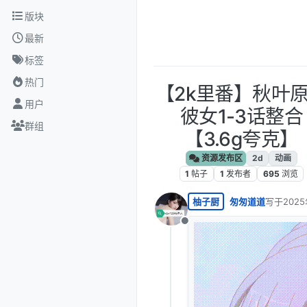
跳转至内容
版块
最新
标签
热门
【2k里番】秋叶
用户
彼女1-3话整合
群组
【3.6g夸克】
资源发布区
2d
动画
1
帖子
1
发布者
695
浏览
柚子厨
匆匆道道
写于
202
最后由 编
离线