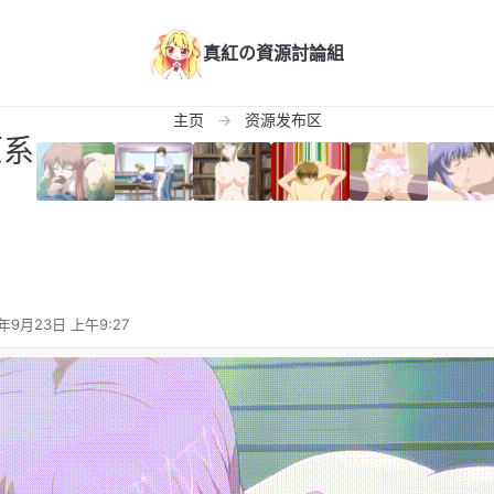
真紅の資源討論組
主页
资源发布区
原系
5年9月23日 上午9:27
辑