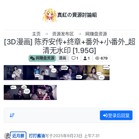
跳转至内容
真紅の資源討論組
主页
资源发布区
网赚盘资源
[3D漫画] 陈乔安传+终章+番外+小番外_超
清无水印 [1.95G]
网赚盘资源
漫画
1
1
679
登录后回复
近月厨
打打酱油
写于
2025年9月23日 上午7:31
最后由 编辑