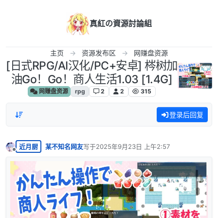
跳转至内容
真紅の資源討論組
主页
资源发布区
网赚盘资源
[日式RPG/AI汉化/PC+安卓] 梣树加
油Go！Go！商人生活1.03 [1.4G]
网赚盘资源
rpg
2
2
315
登录后回复
近月厨
某不知名网友
写于
2025年9月23日 上午2:57
最后由 编辑
离线