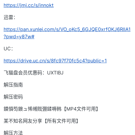
https://jmj.cc/s/innokt
迅雷：
https://pan.xunlei.com/s/VO_oKc5_6GJQE0xrfOKJ6RllA1
?pwd=y87w#
UC：
https://drive.uc.cn/s/8fc97f70fc5c4?public=1
飞猫盘会员优惠码：UXTIBJ
解压指南
解压密码
鏌愪笉鐭ュ悕缃戝弸鍒嗕韩【MP4文件可用】
某不知名网友分享【所有文件可用】
解压方法