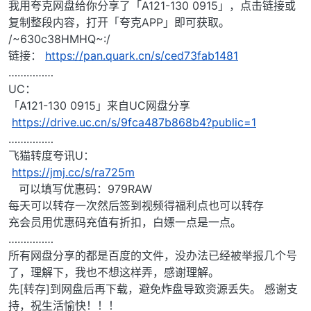
我用夸克网盘给你分享了「A121-130 0915」，点击链接或
复制整段内容，打开「夸克APP」即可获取。
/~630c38HMHQ~:/
链接：
https://pan.quark.cn/s/ced73fab1481
……………
UC：
「A121-130 0915」来自UC网盘分享
https://drive.uc.cn/s/9fca487b868b4?public=1
……………
飞猫转度夸讯U：
https://jmj.cc/s/ra725m
可以填写优惠码：979RAW
每天可以转存一次然后签到视频得福利点也可以转存
充会员用优惠码充值有折扣，白嫖一点是一点。
……………
所有网盘分享的都是百度的文件，没办法已经被举报几个号
了，理解下，我也不想这样弄，感谢理解。
先[转存]到网盘后再下载，避免炸盘导致资源丢失。 感谢支
持，祝生活愉快！！！