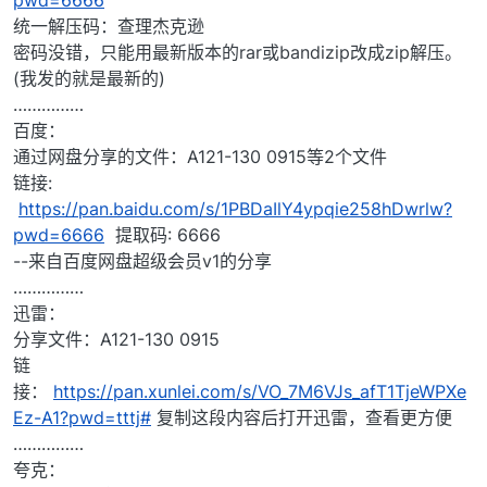
统一解压码：查理杰克逊
密码没错，只能用最新版本的rar或bandizip改成zip解压。
(我发的就是最新的)
……………
百度：
通过网盘分享的文件：A121-130 0915等2个文件
链接:
https://pan.baidu.com/s/1PBDaIlY4ypqie258hDwrlw?
pwd=6666
提取码: 6666
--来自百度网盘超级会员v1的分享
……………
迅雷：
分享文件：A121-130 0915
链
接：
https://pan.xunlei.com/s/VO_7M6VJs_afT1TjeWPXe
Ez-A1?pwd=tttj#
复制这段内容后打开迅雷，查看更方便
……………
夸克：