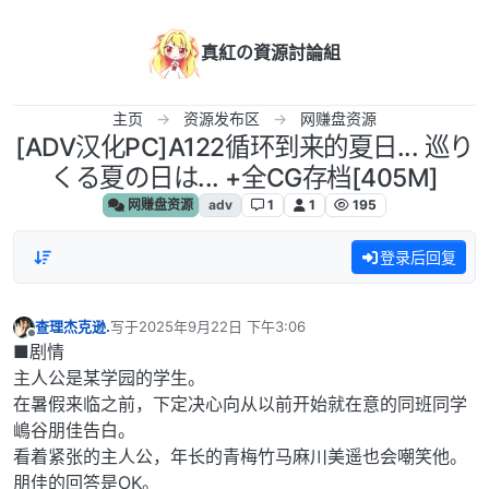
跳转至内容
真紅の資源討論組
主页
资源发布区
网赚盘资源
[ADV汉化PC]A122循环到来的夏日... 巡り
くる夏の日は... +全CG存档[405M]
网赚盘资源
adv
1
1
195
登录后回复
查理杰克逊.
写于
2025年9月22日 下午3:06
最后由 编辑
离线
■剧情
主人公是某学园的学生。
在暑假来临之前，下定决心向从以前开始就在意的同班同学
嶋谷朋佳告白。
看着紧张的主人公，年长的青梅竹马麻川美遥也会嘲笑他。
朋佳的回答是OK。