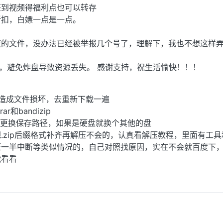
签到视频得福利点也可以转存
折扣，白嫖一点是一点。
度的文件，没办法已经被举报几个号了，理解下，我也不想这样
载，避免炸盘导致资源丢失。 感谢支持，祝生活愉快！！！
稳造成文件损坏，去重新下载一遍
和bandizip
，更换保存路径，如果是硬盘就换个其他的盘
.zip后缀格式补齐再解压不会的，认真看解压教程，里面有工具
压一半中断等类似情况的，自己对照找原因，实在不会就百度下
我看看