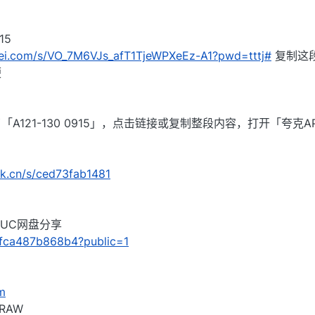
15
nlei.com/s/VO_7M6VJs_afT1TjeWPXeEz-A1?pwd=tttj#
复制这
便
A121-130 0915」，点击链接或复制整段内容，打开「夸克A
rk.cn/s/ced73fab1481
来自UC网盘分享
/9fca487b868b4?public=1
5m
RAW