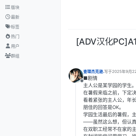
跳转至内容
版块
最新
标签
热门
[ADV汉化PC]
用户
群组
查理杰克逊.
写于
2025年9月2
最后由 编辑
■剧情
离线
主人公是某学园的学生
在暑假来临之前，下定
看着紧张的主人公，年
朋佳的回答是OK。
学园生活最后的暑假，主
——虽然这么想，但认真
在双职工经常不在家的