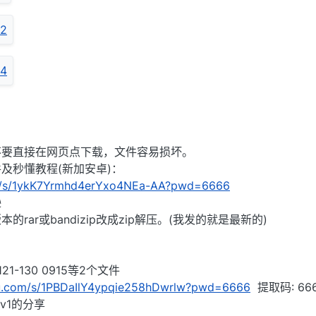
不要直接在网页点下载，文件容易损坏。
及秒懂教程(新加安卓)：
om/s/1ykK7Yrmhd4erYxo4NEa-AA?pwd=6666
逊
rar或bandizip改成zip解压。(我发的就是最新的)
-130 0915等2个文件
idu.com/s/1PBDaIlY4ypqie258hDwrlw?pwd=6666
提取码: 66
v1的分享