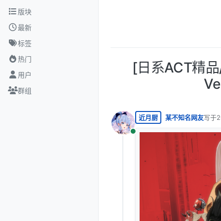
跳转至内容
版块
最新
标签
热门
[日系ACT精品/
用户
Ve
群组
近月厨
某不知名网友
写于
2
最后由
在线