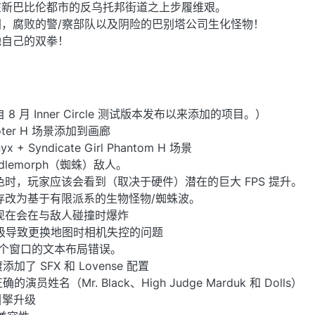
在新巴比伦都市的反乌托邦街道之上步履维艰。
，腐败的警/察部队以及阴险的巴别塔公司生化怪物！
她自己的双拳！
8 月 Inner Circle 测试版本发布以来添加的项目。）
Looter H 场景添加到画廊
+ Syndicate Girl Phantom H 场景
ndlemorph（蜘蛛）敌人。
色时，玩家应该会看到（取决于硬件）潜在的巨大 FPS 提升。
生存改为基于有限派系的生物怪物/蜘蛛波。
弹现在会在与敌人碰撞时爆炸
 6 升级导致更换地图时相机失控的问题
N 各个窗口的文本布局错误。
渡添加了 SFX 和 Lovense 配置
的演员姓名（Mr. Black、High Judge Marduk 和 Dolls）
要引擎升级