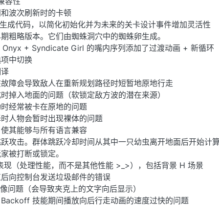
器兼容性
间和波次刷新时的卡顿
敌人生成代码，以简化初始化并为未来的关卡设计事件增加灵活性
早期粗略版本。它们由蜘蛛洞穴中的蜘蛛卵生成。
 Onyx + Syndicate Girl 的嘴内序列添加了过渡动画 + 新循环
选项中切换
翻译
该故障会导致敌人在重新规划路径时短暂地原地行走
成时掉入地面的问题（软锁定敌方波的潜在来源）
动时经常被卡在原地的问题
择时人物会暂时出现裸体的问题
，使其能够与所有语言兼容
跳跃攻击。群体跳跃冷却时间从其中一只幼虫离开地面后开始计
玩家被打断或锁定。
表现（处理性能，而不是其他性能 >_>），包括背景 H 场景
束后向控制台发送垃圾邮件的错误
icer 镜像问题（会导致夹克上的文字向后显示）
ute 在 Backoff 技能期间播放向后行走动画的速度过快的问题