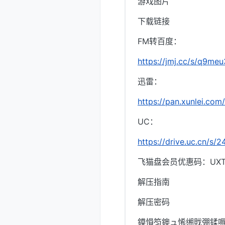
游戏图片
下载链接
FM转百度：
https://jmj.cc/s/q9meu
迅雷：
https://pan.xunlei.
UC：
https://drive.uc.cn/s
飞猫盘会员优惠码：UXTI
解压指南
解压密码
鏌愪笉鐭ュ悕缃戝弸鍒嗕