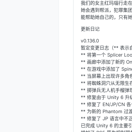
我们的女主红玛瑙行走
她会遇到帮派，犯罪集团
能帮助她自己的，只有
更新日记
v0.136.0
暂定变更日志（** 表示自 
** 将第一个 Splicer 
** 画廊中添加了新的 Onyx 
** 在游戏中添加了 Spi
** 当屏幕上出现许多角
** 将蜘蛛洞穴从无限
** 掷弹兵无人机手榴
** 修复由于 Unity
** 修复了 EN/JP/C
** 为新的 Phantom 过
** 修复了 JP 语言中不正确
已完成 Unity 6 的主