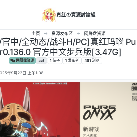
真紅の資源討論組
主页
资源发布区
网赚盘资源
官中/全动态/战斗H/PC]真红玛瑙 Pure
r0.136.0 官方中文步兵版[3.47G]
网赚盘资源
act
1
帖子
1
发布者
481
浏览
025年9月22日 上午1:08
 编辑