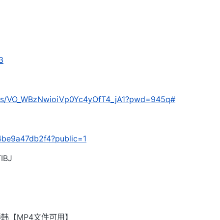
3
com/s/VO_WBzNwioiVp0Yc4yOfT4_jA1?pwd=945q#
/24be9a47db2f4?public=1
BJ
韩【MP4文件可用】