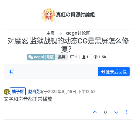
跳转至内容
真紅の資源討論組
主页
acgn讨论区
对魔忍 监狱战舰的动态CG是黑屏怎么修
复？
acgn讨论区
黑屏
1
1
1.5k
登录后回复
柚子厨
赵白芝
写于
2025年9月19日 下午12:52
赵
最后由 编辑
离线
文字和声音都正常播放
0