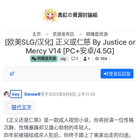
跳转至内容
真紅の資源討論組
主页
资源发布区
网赚盘资源
[欧美SLG/汉化] 正义或仁慈 By Justice or
Mercy V14 [PC+安卓/4.5G]
网赚盘资源
slg
1
1
103
登录后回复
key
Dsnow9
写于
2025年9月8日 上午11:55
最后由 编辑
离线
《正义还是仁慈》是一款成人视觉小说，你将扮演一位性格
沉静、性情暴躁却又雄心勃勃的年轻人。
四年前被描绘成杀人犯后，你终于踏上了离家出走的归途。