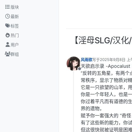
跳转至内容
版块
最新
标签
热门
【淫母SLG/汉化/
用户
群组
风雨欲
写于
2025年9月8日 上午
最后由 编辑
天欲启示录 -Apocalust
离线
“反转的五角星，有两个
常秩序，显示了物质对
它是一只欲望的山羊，用
你是一个年轻人，也是
你过着平凡而有道德的
界的遗物，
赋予你一套强大的 “奇怪 
有了这些新的能力，你试
但这很快就被证明是困