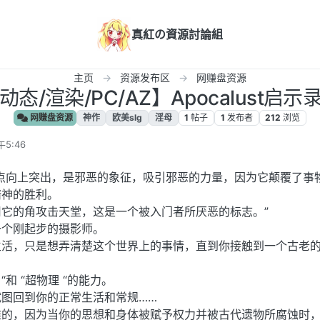
真紅の資源討論組
主页
资源发布区
网赚盘资源
动态/渲染/PC/AZ】Apocalust启示
网赚盘资源
神作
欧美slg
淫母
1
帖子
1
发布者
212
浏览
5:46
点向上突出，是邪恶的象征，吸引邪恶的力量，因为它颠覆了事
精神的胜利。
它的角攻击天堂，这是一个被入门者所厌恶的标志。”
一个刚起步的摄影师。
生活，只是想弄清楚这个世界上的事情，直到你接触到一个古老
“和 “超物理 “的能力。
图回到你的正常生活和常规……
难的，因为当你的思想和身体被赋予权力并被古代遗物所腐蚀时