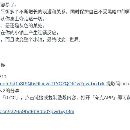
太容易了。
图平衡多个不断增长的浪漫和关系，同时保护自己不受黑暗中的
要从你身上夺走这一切。
善、恶还是灰色的某处。
将在你的小镇上产生连锁反应，
系，而且改变整个小镇，最终改变…世界。
如你
10
du.com/s/1hSf9QbsRLicwUTYCZQOR1w?pwd=xfxk
提取码: xfx
v2的分享
「0710」，点击链接或复制整段内容，打开「夸克APP」即可
ark.cn/s/2659bd9b9db0?pwd=yf3m