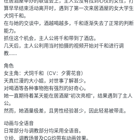
在居酒屋举办的联谊会上，主人公没有找到心仪的女性，打
算早早结束活动离开时，遇到了第一次来居酒屋的女大学生
犬饲千和。
在与她的交谈中，酒越喝越多，千和逐渐失去了正常的判断
能力。
抓住这个机会，主人公将千和带到了酒店。
几天后，主人公利用当时拍摄的视频开始对千和进行调
教……
角色
女主角：犬饲千和（CV：夕雾花音）
天真烂漫的大小姐，对世事了解甚少。
对喝酒等各种事物抱有强烈的好奇心。
她一直期待着某天能在居酒屋“初次亮相”，结果遇到了主人
公。
然而，她酒量极差，且男性经验甚少，因此轻易被带走。
动画与全语音
日常部分与调教部分均采用全语音。
立绘、调教场景及CG均带有动画效果。