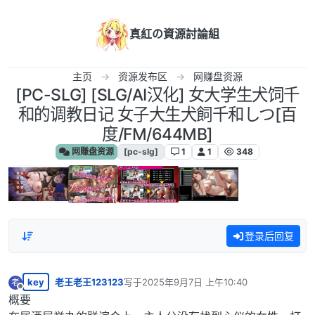
跳转至内容
真紅の資源討論組
主页
资源发布区
网赚盘资源
[PC-SLG] [SLG/AI汉化] 女大学生犬饲千
和的调教日记 女子大生犬飼千和しつ[百
度/FM/644MB]
网赚盘资源
[pc-slg]
1
1
348
登录后回复
key
老王老王123123
写于
2025年9月7日 上午10:40
老
最后由 编辑
离线
概要