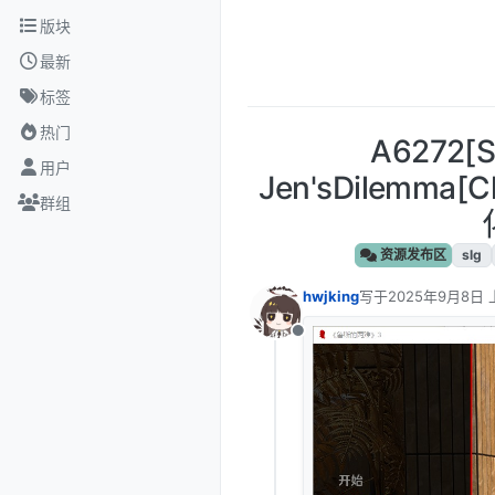
跳转至内容
版块
最新
标签
热门
A6272
用户
Jen'sDilemma[
群组
资源发布区
slg
hwjking
写于
2025年9月8日 
最后由 编辑
离线