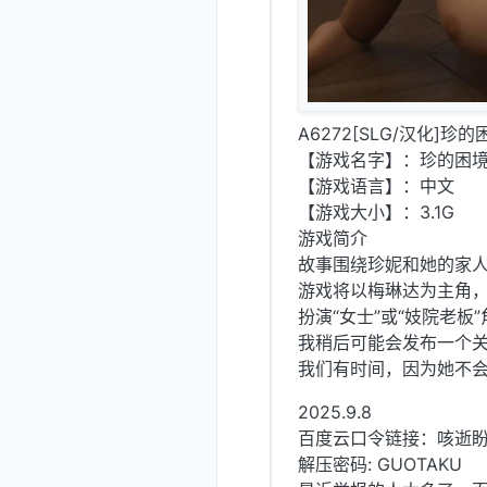
A6272[SLG/汉化]珍的困境
【游戏名字】：珍的困境 Jen'
【游戏语言】：中文
【游戏大小】：3.1G
游戏简介
故事围绕珍妮和她的家
游戏将以梅琳达为主角
扮演“女士”或“妓院老板
我稍后可能会发布一个
我们有时间，因为她不会
2025.9.8
百度云口令链接：咳逝
解压密码: GUOTAKU