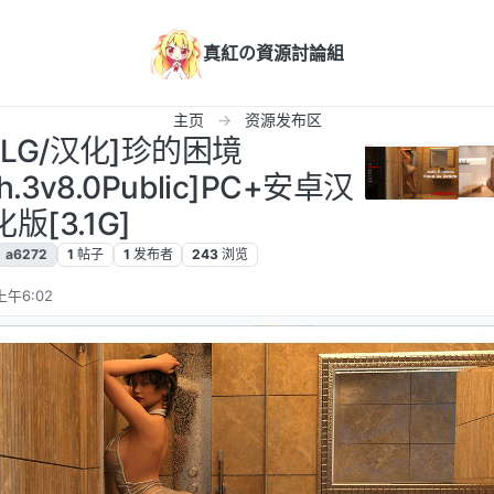
真紅の資源討論組
主页
资源发布区
[SLG/汉化]珍的困境
Ch.3v8.0Public]PC+安卓汉
化版[3.1G]
a6272
1
帖子
1
发布者
243
浏览
上午6:02