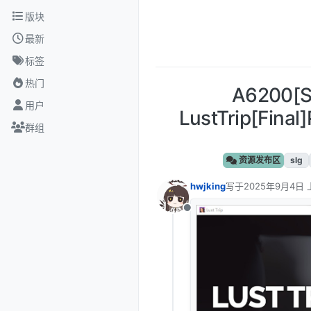
跳转至内容
版块
最新
标签
热门
A6200
用户
LustTrip[F
群组
资源发布区
slg
hwjking
写于
2025年9月4日 
最后由 编辑
离线