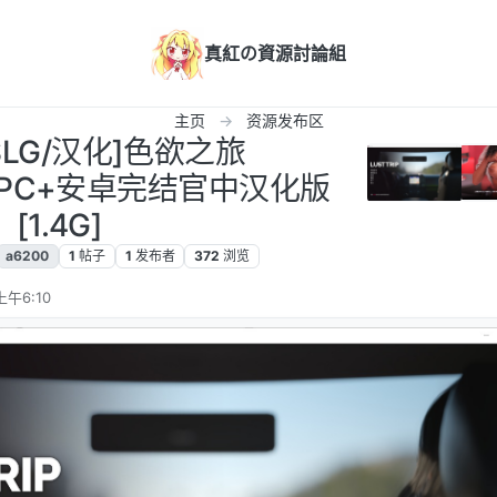
真紅の資源討論組
主页
资源发布区
[SLG/汉化]色欲之旅
inal]PC+安卓完结官中汉化版
[1.4G]
a6200
1
帖子
1
发布者
372
浏览
上午6:10