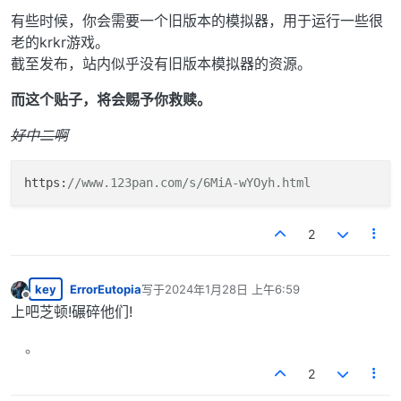
有些时候，你会需要一个旧版本的模拟器，用于运行一些很
老的krkr游戏。
截至发布，站内似乎没有旧版本模拟器的资源。
而这个贴子，将会赐予你救赎。
好中二啊
https
:
//www.123pan.com/s/6MiA-wYOyh.html
2
key
ErrorEutopia
写于
2024年1月28日 上午6:59
最后由 编辑
离线
上吧芝顿!碾碎他们!
2