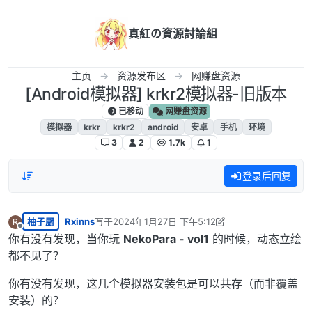
跳转至内容
真紅の資源討論組
主页
资源发布区
网赚盘资源
[Android模拟器] krkr2模拟器-旧版本
已移动
网赚盘资源
模拟器
krkr
krkr2
android
安卓
手机
环境
3
2
1.7k
1
登录后回复
柚子厨
Rxinns
写于
2024年1月27日 下午5:12
R
最后由 Rxinns 编辑
2024年1月27日 上午11:13
离线
你有没有发现，当你玩
NekoPara - vol1
的时候，动态立绘
都不见了？
你有没有发现，这几个模拟器安装包是可以共存（而非覆盖
安装）的？