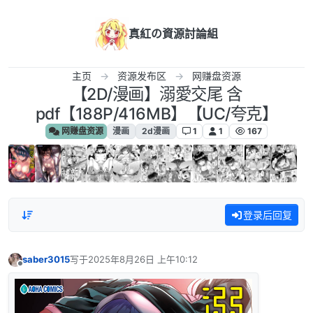
跳转至内容
真紅の資源討論組
主页
资源发布区
网赚盘资源
【2D/漫画】溺愛交尾 含
pdf【188P/416MB】【UC/夸克】
网赚盘资源
漫画
2d漫画
1
1
167
登录后回复
saber3015
写于
2025年8月26日 上午10:12
最后由 编辑
离线