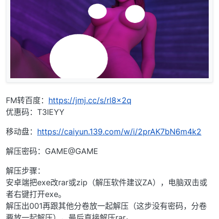
FM转百度：
https://jmj.cc/s/rl8x2q
优惠码：T3IEYY
移动盘：
https://caiyun.139.com/w/i/2prAK7bN6m4k2
解压密码：GAME@GAME
解压步骤：
安卓端把exe改rar或zip（解压软件建议ZA），电脑双击或
者右键打开exe。
解压出001再跟其他分卷放一起解压（这步没有密码，分卷
要放一起解压），最后直接解压rar。