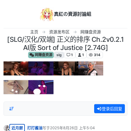
跳转至内容
真紅の資源討論組
主页
资源发布区
网赚盘资源
[SLG/汉化/双端] 正义的排序 Ch.2v0.2.1
AI版 Sort of Justice [2.74G]
网赚盘资源
slg
1
1
314
登录后回复
近月厨
打打酱油
写于
2025年8月26日 上午5:04
最后由 编辑