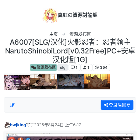
跳转至内容
真紅の資源討論組
主页
资源发布区
A6007[SLG/汉化]火影忍者：忍者领主
NarutoShinobiLord[v0.32Free]PC+安卓
汉化版[1G]
资源发布区
slg
1
1
354
登录后回复
hwjking
写于
2025年8月24日 上午6:17
最后由 编辑
离线