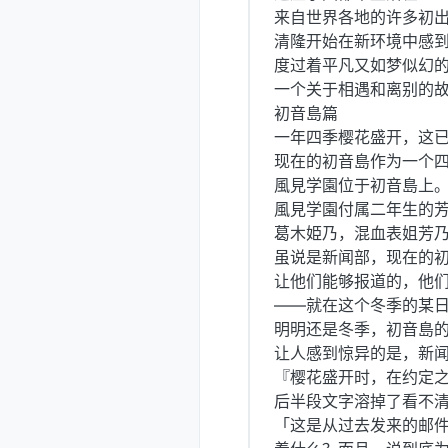
来自世界各地的许多初
清隆开始在新环境中感
度过着平凡又如梦似幻的
一个关于相遇和离别的
初音島篇
一年四季樱花盛开，这
现在的初音島作为一个
風見学園位于初音島上
風見学園付属二年生的
葛木姫乃，混血表姐芳
虽说是新闻部，现在的
让他们能够报道的，他
——就在这个冬季的某
明明还是冬季，初音島
让人感到惊异的是，新
『樱花盛开时，在约定
后半段文字溶掉了看不清
「这是从过去发来的邮