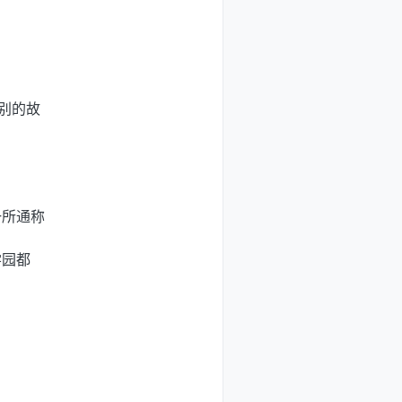
别的故
一所通称
学园都