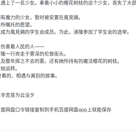
人遇上了一名少女。拿着小小的樱花树枝的这个少女，丧失了大
拥有魔力的少女，暂时被安置在風見鶏。
亲所嘱托的愿望。
须成为風見鶏的学生会成员。为此，清隆参加了学生会的选举。
。
量伤害着人民的人——
清隆一行奔走于雾深的伦敦街头。
以及整年挥之不去的雾。还有她所持有的魔法樱花的树枝。
开始运转。
重复着的、相遇与离别的故事。
芝辛苦旻为云没夕
度网盘口令链接复制到手机百度网盘app上就能保存