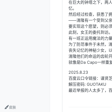
在巨大的钟塔之下，两
忆。
然后经过检查，获悉了
——清隆有一个受到父
要实现这个愿望，则必
此刻，女王的委托到访
有一班正运用魔法的力
为了防范事件于未然，
丧失记忆的神秘少女，
清隆他们的命运的齿轮
就像是Da Capo一样
2025.8.23
百度云口令链接：谨贤
解压密码: GUOTAKU
最近举报的人太多了，百
皮肤