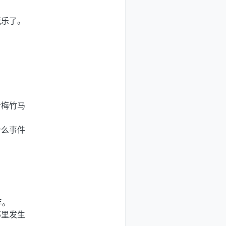
玩乐了。
青梅竹马
什么事件
年。
那里发生