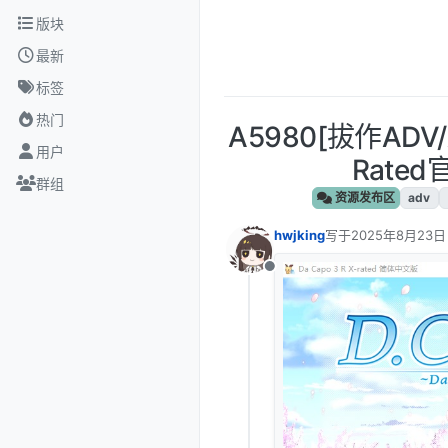
跳转至内容
版块
最新
标签
热门
A5980[拔作ADV
用户
Rate
群组
资源发布区
adv
hwjking
写于
2025年8月23日
最后由 编辑
离线