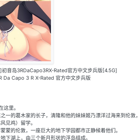
化]初音岛3RDaCapo3RX-Rated官方中文步兵版[4.5G]
 Capo 3 R X-Rated 官方中文步兵版
在这里。
族之一的葛木家的长子，清隆和他的妹妹姬乃漂洋过海来到伦敦
称风见鸡）留学。
雾蒙蒙的伦敦，一座巨大的地下学园都市正静候着他们。
个地下湖上，由三个新月形状的浮岛组成。