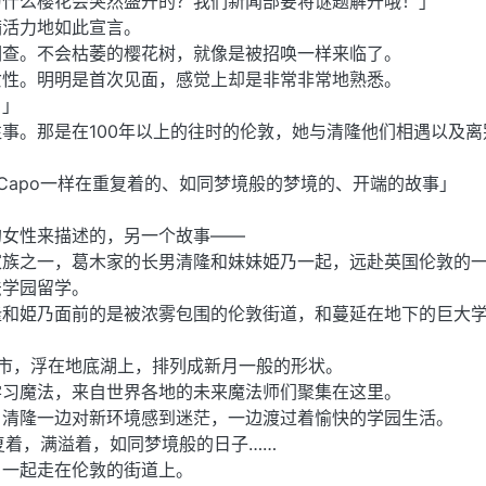
为什么樱花会突然盛开的？我们新闻部要将谜题解开哦！」
满活力地如此宣言。
调查。不会枯萎的樱花树，就像是被招唤一样来临了。
女性。明明是首次见面，感觉上却是非常非常地熟悉。
？」
事。那是在100年以上的往时的伦敦，她与清隆他们相遇以及离
 Capo一样在重复着的、如同梦境般的梦境的、开端的故事」
的女性来描述的，另一个故事——
家族之一，葛木家的长男清隆和妹妹姫乃一起，远赴英国伦敦的
法学园留学。
隆和姫乃面前的是被浓雾包围的伦敦街道，和蔓延在地下的巨大
市，浮在地底湖上，排列成新月一般的形状。
学习魔法，来自世界各地的未来魔法师们聚集在这里。
，清隆一边对新环境感到迷茫，一边渡过着愉快的学园生活。
重复着，满溢着，如同梦境般的日子……
カ一起走在伦敦的街道上。