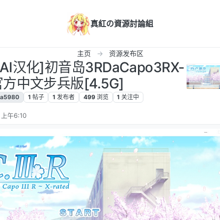
真紅の資源討論組
主页
资源发布区
/AI汉化]初音岛3RDaCapo3RX-
d官方中文步兵版[4.5G]
a5980
1
帖子
1
发布者
499
浏览
1
关注中
 上午6:10