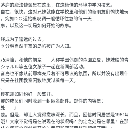
出茅庐的魔法使聚集在这里，在这绝佳的环境中学习技艺。
到自在，很快，这对兄妹就能在学校里和他们的新朋友们愉快地
，宛如D.C.返始咏叹调一般循环往复的每一天……
故事，以及这一切是如何开始的故事。
已经成为了遥远的过去。
四季分明自然丰富的岛屿被广为人知。
。
芳乃清隆，和他的前辈——人称学园偶像的森園立夏，妹妹般的
乃シャルル等五位女孩子一起在新闻部活动。
初音島也不像从前那样充斥着不可思议的氛围，所以并没有出现
们只是在社团教室闲散地度过着每一天。
日。
的樱花却如同约好一般盛开。
闻部的成员们同时收到一封匿名邮件。邮件的内容是：
之处——』
楚。但是，却让人觉得意味深长。而且，回信时间居然是1951
件哦！大家不觉得是在说现在的状况吗？约定之处是在哪里？在