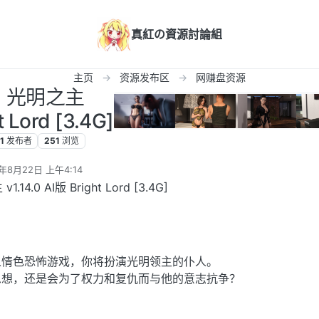
真紅の資源討論組
主页
资源发布区
网赚盘资源
C] 光明之主
t Lord [3.4G]
1
发布者
251
浏览
5年8月22日 上午4:14
辑
.14.0 AI版 Bright Lord [3.4G]
人情色恐怖游戏，你将扮演光明领主的仆人。
思想，还是会为了权力和复仇而与他的意志抗争？