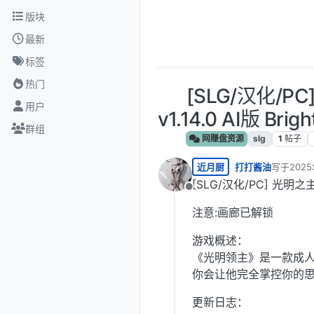
跳转至内容
版块
最新
标签
热门
[SLG/汉化/P
用户
v1.14.0 AI版 Brigh
群组
网赚盘资源
slg
1
帖子
近月厨
打打酱油
写于
202
最后由 编
[SLG/汉化/PC] 光明之主 v1
离线
注意:画廊已解锁
游戏概述：
《光明领主》是一款成
你会让他完全掌控你的
更新日志：