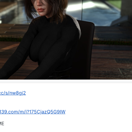
.cc/s/nw8gj2
n.139.com/m/i?175CjazQ5G9IW
ME