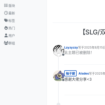
跳转至内容
版块
最新
标签
热门
【SLG/双
用户
群组
Lzyzyzzy
写于
2025年8月15日
最后由 编辑
此主題已被删除！
离线
柚子厨
Aisdes
写于
2025
最后由 编辑
感谢大佬分享<3
离线