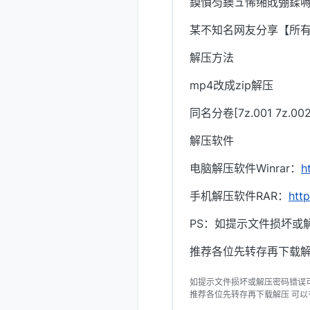
鏌愪笉鐭ュ悕缃戝弸鍒嗕
某不知名网友分享【所
解压方法
mp4改成zip解压
同名分卷[7z.001 7z.
解压软件
电脑解压软件Winrar：
h
手机解压软件RAR：
htt
PS：如提示文件损坏或
推荐各位先转存再下载解
如提示文件损坏或解压密码错误
推荐各位先转存再下载解压 可