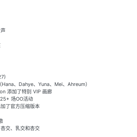
吟声
孩
27)
ana、Dahye、Yuna、Mei、Ahreum）
on 添加了特别 VIP 画廊
25+ 场OO活动
添加了官方压缩版本
激
、杏交、乳交和杏交