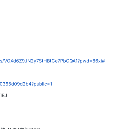
5
com/s/VOXd6Z9JN2y7StHBtCe7PbCQA1?pwd=86xi#
/3f0365d09d2b4?public=1
BJ