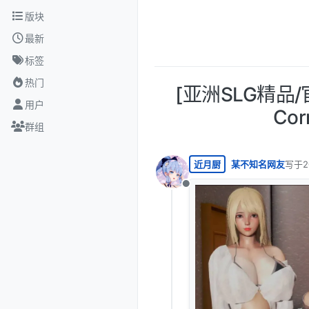
跳转至内容
版块
最新
标签
热门
[亚洲SLG精品/
用户
Cor
群组
近月厨
某不知名网友
写于
2
最后由
离线