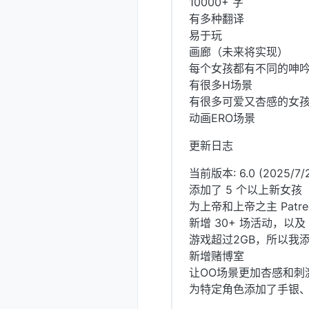
10000+ 字
有多种翻译
易于玩
画廊（未来将实现）
每个女孩都有不同的呻
有很多H场景
有很多可爱又杏感的女
动画ERO场景
更新日志
当前版本: 6.0 (2025/7/
添加了 5 个以上新女孩（H
为上帝和上帝之主 Patre
新增 30+ 场活动，以及 
游戏超过2GB，所以我
新增赌博室
让OO场景更加杏感和刺
为特定角色添加了手银