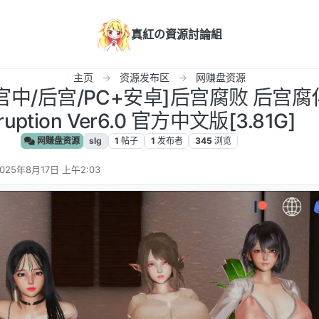
真紅の資源討論組
主页
资源发布区
网赚盘资源
官中/后宫/PC+安卓]后宫腐败 后宫腐化
ruption Ver6.0 官方中文版[3.81G]
网赚盘资源
slg
1
帖子
1
发布者
345
浏览
025年8月17日 上午2:03
 编辑