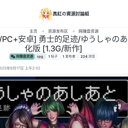
真紅の資源討論組
主页
资源发布区
网赚盘资源
化/PC+安卓] 勇士的足迹/ゆうしゃのあ
化版 [1.3G/新作]
网赚盘资源
rpg
1
帖子
1
发布者
224
浏览
025年8月17日 上午2:02
 编辑