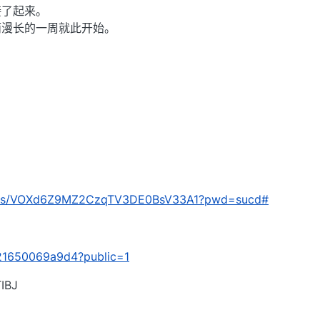
接了起来。
而漫长的一周就此开始。
com/s/VOXd6Z9MZ2CzqTV3DE0BsV33A1?pwd=sucd#
/621650069a9d4?public=1
BJ