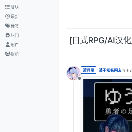
跳转至内容
版块
最新
标签
热门
[日式RPG/AI汉
用户
群组
近月厨
某不知名网友
写于
2
最后由
离线