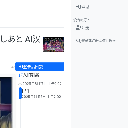
登录
没有帐号？
注册
しあと AI汉
登录或注册以进行搜索。
登录后回复
#1
从旧到新
2025年8月17日 上午2:02
1 / 1
2025年8月17日 上午2:02