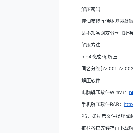
解压密码
鏌愪笉鐭ュ悕缃戝弸鍒嗕
某不知名网友分享【所
解压方法
mp4改成zip解压
同名分卷[7z.001 7z.
解压软件
电脑解压软件Winrar：
h
手机解压软件RAR：
htt
PS：如提示文件损坏或
推荐各位先转存再下载解