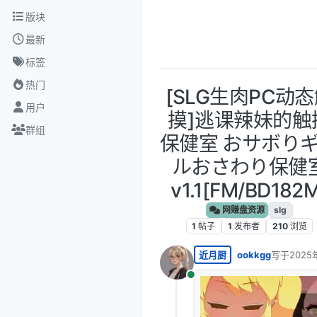
跳转至内容
版块
最新
标签
热门
[SLG生肉PC动
用户
摸]逃课辣妹的触
群组
保健室 おサボり
ルおさわり保健
v1.1[FM/BD182
网赚盘资源
slg
1
帖子
1
发布者
210
浏览
近月厨
ookkgg
写于
2025
最后由 编
在线