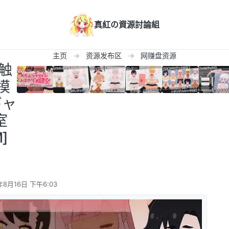
真紅の資源討論組
主页
资源发布区
网赚盘资源
态触
摸
ギャ
室
M]
年8月16日 下午6:03
辑