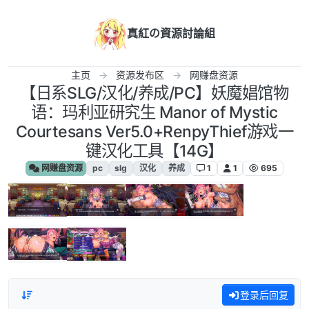
跳转至内容
真紅の資源討論組
主页
资源发布区
网赚盘资源
【日系SLG/汉化/养成/PC】妖魔娼馆物
语：玛利亚研究生 Manor of Mystic
Courtesans Ver5.0+RenpyThief游戏一
键汉化工具【14G】
网赚盘资源
pc
slg
汉化
养成
1
1
695
登录后回复