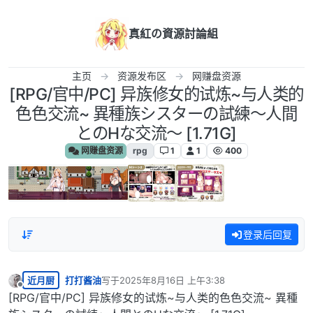
跳转至内容
真紅の資源討論組
主页
资源发布区
网赚盘资源
[RPG/官中/PC] 异族修女的试炼~与人类的
色色交流~ 異種族シスターの試練～人間
とのHな交流～ [1.71G]
网赚盘资源
rpg
1
1
400
登录后回复
近月厨
打打酱油
写于
2025年8月16日 上午3:38
最后由 编辑
离线
[RPG/官中/PC] 异族修女的试炼~与人类的色色交流~ 異種