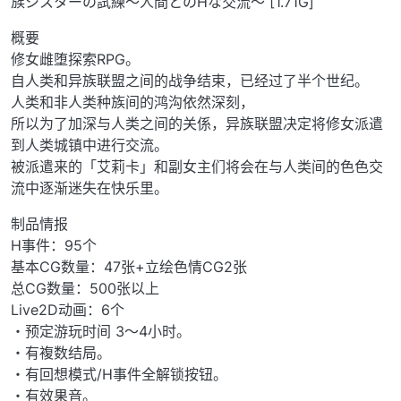
族シスターの試練～人間とのHな交流～ [1.71G]
概要
修女雌堕探索RPG。
自人类和异族联盟之间的战争结束，已经过了半个世纪。
人类和非人类种族间的鸿沟依然深刻，
所以为了加深与人类之间的关係，异族联盟决定将修女派遣
到人类城镇中进行交流。
被派遣来的「艾莉卡」和副女主们将会在与人类间的色色交
流中逐渐迷失在快乐里。
制品情报
H事件：95个
基本CG数量：47张+立绘色情CG2张
总CG数量：500张以上
Live2D动画：6个
・预定游玩时间 3～4小时。
・有複数结局。
・有回想模式/H事件全解锁按钮。
・有效果音。