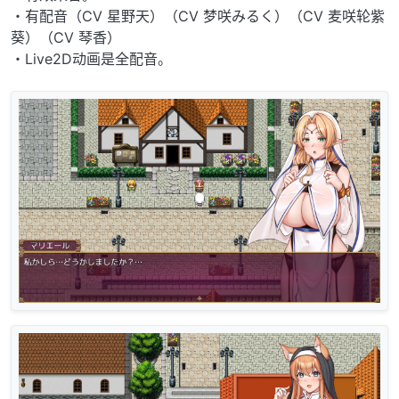
・有配音（CV 星野天）（CV 梦咲みるく）（CV 麦咲轮紫
葵）（CV 琴香）
・Live2D动画是全配音。