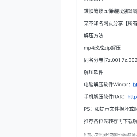
鏌愪笉鐭ュ悕缃戝弸鍒嗕
某不知名网友分享【所
解压方法
mp4改成zip解压
同名分卷[7z.001 7z.
解压软件
电脑解压软件Winrar：
h
手机解压软件RAR：
htt
PS：如提示文件损坏或
推荐各位先转存再下载解
如提示文件损坏或解压密码错误