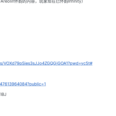
eolin怀韵的内容，玩家现在已怀韵Infinity）
com/s/VOXd79pSies3sJJo4ZGQGjGOA1?pwd=yc5t#
/f347613964084?public=1
BJ