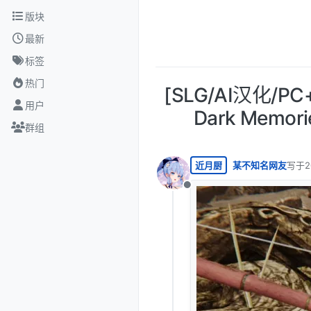
跳转至内容
版块
最新
标签
热门
[SLG/AI汉化/PC
用户
Dark Memor
群组
近月厨
某不知名网友
写于
2
最后由
离线