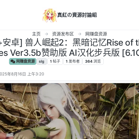
真紅の資源討論組
主页
资源发布区
网赚盘资源
+安卓] 兽人崛起2：黑暗记忆Rise of the
ies Ver3.5b赞助版 AI汉化步兵版 [6.
网赚盘资源
slg
1
帖子
1
发布者
364
浏览
025年8月16日 上午3:20
 编辑