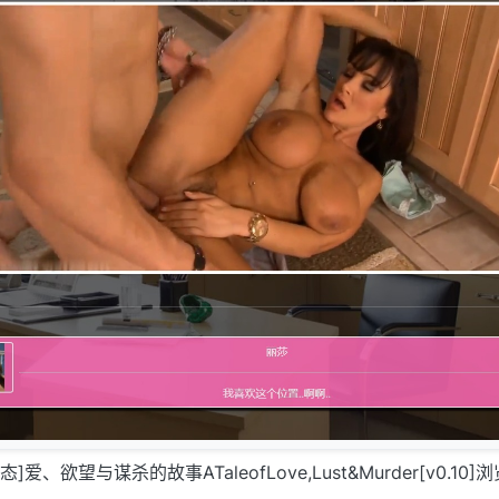
动态]爱、欲望与谋杀的故事ATaleofLove,Lust&Murder[v0.10