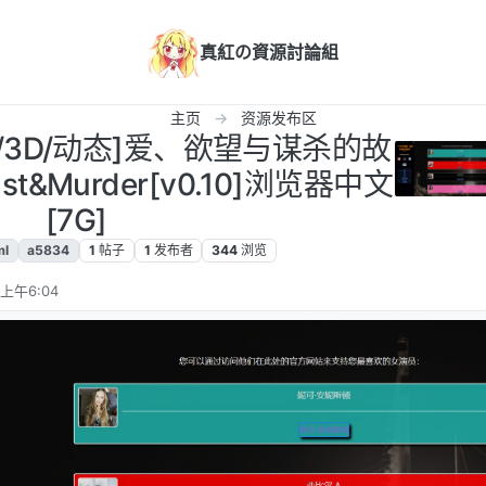
真紅の資源討論組
主页
资源发布区
游戏/3D/动态]爱、欲望与谋杀的故
Lust&Murder[v0.10]浏览器中文
[7G]
ml
a5834
1
帖子
1
发布者
344
浏览
 上午6:04