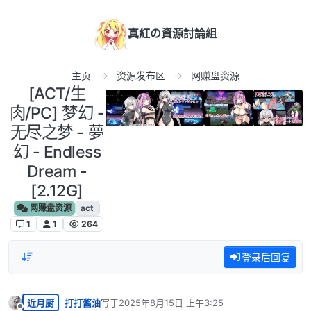
跳转至内容
真紅の資源討論組
主页
资源发布区
网赚盘资源
[ACT/生
肉/PC] 梦幻 -
无尽之梦 - 夢
幻 - Endless
Dream -
[2.12G]
网赚盘资源
act
1
1
264
登录后回复
近月厨
打打酱油
写于
2025年8月15日 上午3:25
最后由 编辑