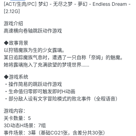
离线
[ACT/生肉/PC] 梦幻 - 无尽之梦 - 夢幻 - Endless Dream -
[2.12G]
游戏介绍
高速横向卷轴跳跃动作游戏
◆故事背景
以狩猎魔族为生的少女露璃。
某日追踪魔族气息时，遭遇了一只自称「奈姆」的魅魔。
她将露璃拖入了充满欲望的梦境世界……
◆游戏系统
・操作简易的跳跃动作游戏
・生命值归零即可触发即时H动画
・部分敌人设有文字冒险模式的败北事件（全程语音）
游戏内容：
关卡数量：5
3D动态H场景：7组
事件场景：3幕（基础CG21张，含差分共30张）