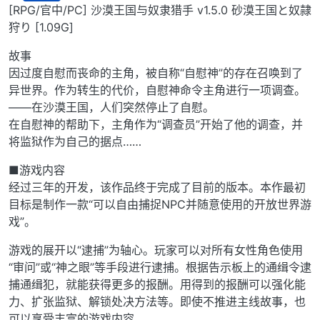
离线
[RPG/官中/PC] 沙漠王国与奴隶猎手 v1.5.0 砂漠王国と奴隷
狩り [1.09G]
故事
因过度自慰而丧命的主角，被自称“自慰神”的存在召唤到了
异世界。作为转生的代价，自慰神命令主角进行一项调查。
——在沙漠王国，人们突然停止了自慰。
在自慰神的帮助下，主角作为“调查员”开始了他的调查，并
将监狱作为自己的据点……
■游戏内容
经过三年的开发，该作品终于完成了目前的版本。本作最初
目标是制作一款“可以自由捕捉NPC并随意使用的开放世界游
戏”。
游戏的展开以“逮捕”为轴心。玩家可以对所有女性角色使用
“审问”或“神之眼”等手段进行逮捕。根据告示板上的通缉令逮
捕通缉犯，就能获得更多的报酬。用得到的报酬可以强化能
力、扩张监狱、解锁处决方法等。即使不推进主线故事，也
可以享受丰富的游戏内容。