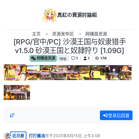
跳转至内容
真紅の資源討論組
主页
资源发布区
网赚盘资源
[RPG/官中/PC] 沙漠王国与奴隶猎手
v1.5.0 砂漠王国と奴隷狩り [1.09G]
网赚盘资源
rpg
1
1
176
登录后回复
近月厨
打打酱油
写于
2025年8月15日 上午3:08
最后由 编辑