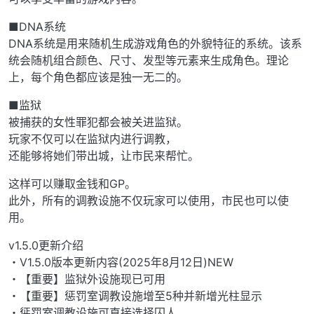
■DNA系统
DNA系统是用来随机生成游戏角色的外貌特征的系统。该系
统会随机组合颜色、尺寸、发型等元素来生成角色。理论
上，每个角色都应该是独一无二的。
■监狱
被捕获的女性罪犯都会被关进监狱。
玩家不仅可以在监狱内进行调教，
还能够将她们带出城，让市民来帮忙。
这样可以赚取金钱和GP。
此外，所有的调教设施不仅玩家可以使用，市民也可以使
用。
v1.5.0更新介绍
・V1.5.0版本更新内容(2025年8月12日)NEW
・【重要】监狱外设施现已可用
・【重要】惩罚室调教设施增至5种并新增光柱显示
・惩罚室调教设施可直接选择囚人