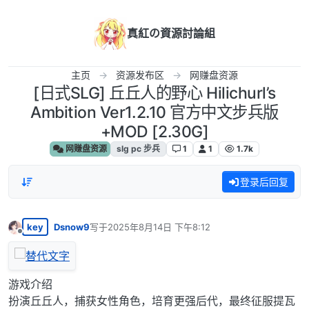
跳转至内容
真紅の資源討論組
主页
资源发布区
网赚盘资源
[日式SLG] 丘丘人的野心 Hilichurl’s
Ambition Ver1.2.10 官方中文步兵版
+MOD [2.30G]
网赚盘资源
slg pc 步兵
1
1
1.7k
登录后回复
key
Dsnow9
写于
2025年8月14日 下午8:12
最后由 编辑
离线
游戏介绍
扮演丘丘人，捕获女性角色，培育更强后代，最终征服提瓦