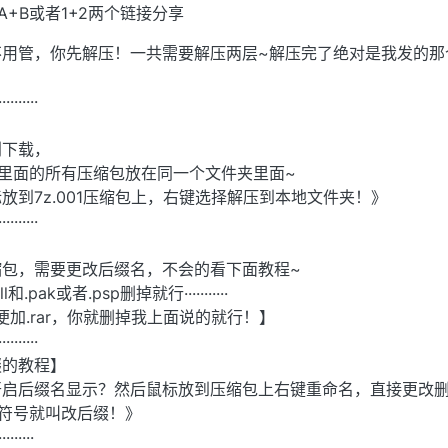
+B或者1+2两个链接分享
不用管，你先解压！一共需要解压两层~解压完了绝对是我发的那
··········
别下载，
里面的所有压缩包放在同一个文件夹里面~
放到7z.001压缩包上，右键选择解压到本地文件夹！》
··········
缩包，需要更改后缀名，不会的看下面教程~
ll和.pak或者.psp删掉就行···········
便加.rar，你就删掉我上面说的就行！】
··········
缀的教程】
开启后缀名显示？然后鼠标放到压缩包上右键重命名，直接更改删
符号就叫改后缀！》
·········