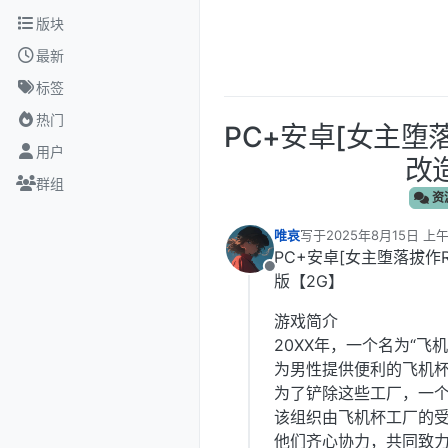
跳转至内容
版块
最新
标签
热门
PC+安卓[女主堕
用户
改
群组
资
唯哀
写于
2025年8月15日 上午
最后由 编辑
PC+安卓[女主堕落拔作
离线
版【2G】
游戏简介
20XX年，一个名为“
为男性提供便利的飞机
为了铲除这些工厂，一个
该组织由飞机杯工厂的
他们齐心协力，共同致