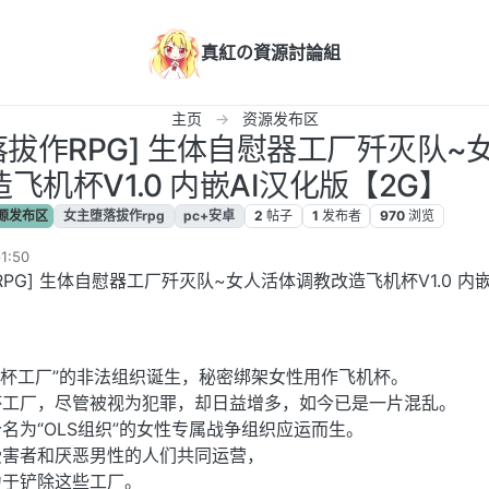
真紅の資源討論組
主页
资源发布区
落拔作RPG] 生体自慰器工厂歼灭队
造飞机杯V1.0 内嵌AI汉化版【2G】
源发布区
女主堕落拔作rpg
pc+安卓
2
帖子
1
发布者
970
浏览
1:50
RPG] 生体自慰器工厂歼灭队~女人活体调教改造飞机杯V1.0 内嵌
飞机杯工厂”的非法组织诞生，秘密绑架女性用作飞机杯。
杯工厂，尽管被视为犯罪，却日益增多，如今已是一片混乱。
名为“OLS组织”的女性专属战争组织应运而生。
受害者和厌恶男性的人们共同运营，
力于铲除这些工厂。