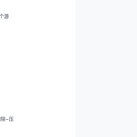
个游
除~压