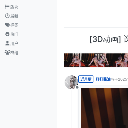
跳转至内容
版块
最新
标签
热门
[3D动画]
用户
群组
近月厨
打打酱油
写于
2025
最后由 编
离线