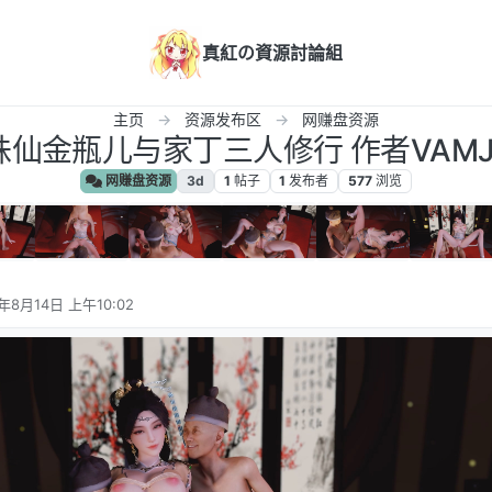
真紅の資源討論組
主页
资源发布区
网赚盘资源
 诛仙金瓶儿与家丁三人修行 作者VAMJack
网赚盘资源
3d
1
帖子
1
发布者
577
浏览
年8月14日 上午10:02
辑