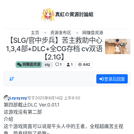
跳转至内容
真紅の資源討論組
主页
资源发布区
网赚盘资源
【SLG/官中步兵】苦主救助中心
1,3,4部+DLC+全CG存档 cv双语
【2.1G】
网赚盘资源
slg
1
1
642
登录后回复
Lzyzyzzy
写于
2025年8月14日 上午9:50
最后由 编辑
离线
第四部截止DLC Ver.0.01.1
这游戏没有第二部
介绍
这个游戏简直可以说是牛头人中的王者，全程超痛苦主视
角，简直绿到了极致~